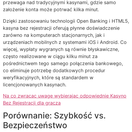
przewaga nad tradycyjnymi kasynami, gdzie samo
założenie konta może potrwać kilka minut.
Dzięki zastosowaniu technologii Open Banking i HTML5,
kasyna bez rejestracji oferują płynne doświadczenie
zarówno na komputerach stacjonarnych, jak i
urządzeniach mobilnych z systemami iOS i Android. Co
więcej, wypłaty wygranych są równie błyskawiczne,
często realizowane w ciągu kilku minut za
pośrednictwem tego samego połączenia bankowego,
co eliminuje potrzebę dodatkowych procedur
weryfikacyjnych, które są standardem w
licencjonowanych kasynach.
Na co zwracac uwage wybierajac odpowiednie Kasyno
Bez Rejestracji dla gracza
Porównanie: Szybkość vs.
Bezpieczeństwo