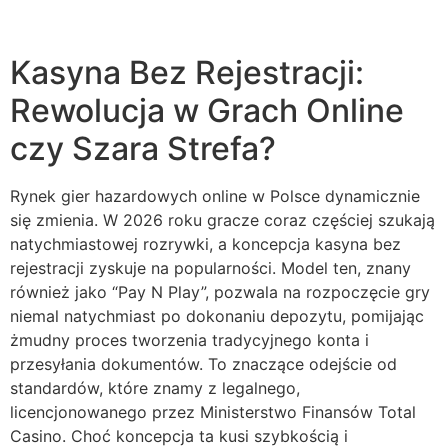
Kasyna Bez Rejestracji:
Rewolucja w Grach Online
czy Szara Strefa?
Rynek gier hazardowych online w Polsce dynamicznie
się zmienia. W 2026 roku gracze coraz częściej szukają
natychmiastowej rozrywki, a koncepcja kasyna bez
rejestracji zyskuje na popularności. Model ten, znany
również jako “Pay N Play”, pozwala na rozpoczęcie gry
niemal natychmiast po dokonaniu depozytu, pomijając
żmudny proces tworzenia tradycyjnego konta i
przesyłania dokumentów. To znaczące odejście od
standardów, które znamy z legalnego,
licencjonowanego przez Ministerstwo Finansów Total
Casino. Choć koncepcja ta kusi szybkością i