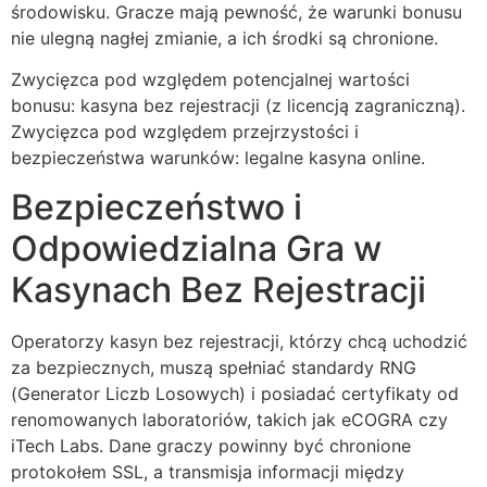
środowisku. Gracze mają pewność, że warunki bonusu
nie ulegną nagłej zmianie, a ich środki są chronione.
Zwycięzca pod względem potencjalnej wartości
bonusu: kasyna bez rejestracji (z licencją zagraniczną).
Zwycięzca pod względem przejrzystości i
bezpieczeństwa warunków: legalne kasyna online.
Bezpieczeństwo i
Odpowiedzialna Gra w
Kasynach Bez Rejestracji
Operatorzy kasyn bez rejestracji, którzy chcą uchodzić
za bezpiecznych, muszą spełniać standardy RNG
(Generator Liczb Losowych) i posiadać certyfikaty od
renomowanych laboratoriów, takich jak eCOGRA czy
iTech Labs. Dane graczy powinny być chronione
protokołem SSL, a transmisja informacji między