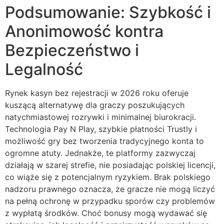
Podsumowanie: Szybkość i
Anonimowość kontra
Bezpieczeństwo i
Legalność
Rynek kasyn bez rejestracji w 2026 roku oferuje
kuszącą alternatywę dla graczy poszukujących
natychmiastowej rozrywki i minimalnej biurokracji.
Technologia Pay N Play, szybkie płatności Trustly i
możliwość gry bez tworzenia tradycyjnego konta to
ogromne atuty. Jednakże, te platformy zazwyczaj
działają w szarej strefie, nie posiadając polskiej licencji,
co wiąże się z potencjalnym ryzykiem. Brak polskiego
nadzoru prawnego oznacza, że gracze nie mogą liczyć
na pełną ochronę w przypadku sporów czy problemów
z wypłatą środków. Choć bonusy mogą wydawać się