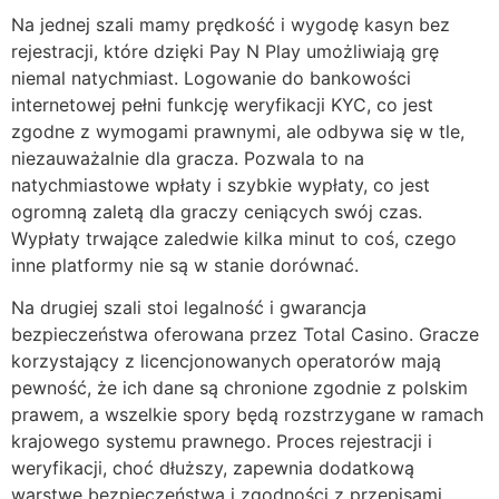
Na jednej szali mamy prędkość i wygodę kasyn bez
rejestracji, które dzięki Pay N Play umożliwiają grę
niemal natychmiast. Logowanie do bankowości
internetowej pełni funkcję weryfikacji KYC, co jest
zgodne z wymogami prawnymi, ale odbywa się w tle,
niezauważalnie dla gracza. Pozwala to na
natychmiastowe wpłaty i szybkie wypłaty, co jest
ogromną zaletą dla graczy ceniących swój czas.
Wypłaty trwające zaledwie kilka minut to coś, czego
inne platformy nie są w stanie dorównać.
Na drugiej szali stoi legalność i gwarancja
bezpieczeństwa oferowana przez Total Casino. Gracze
korzystający z licencjonowanych operatorów mają
pewność, że ich dane są chronione zgodnie z polskim
prawem, a wszelkie spory będą rozstrzygane w ramach
krajowego systemu prawnego. Proces rejestracji i
weryfikacji, choć dłuższy, zapewnia dodatkową
warstwę bezpieczeństwa i zgodności z przepisami.