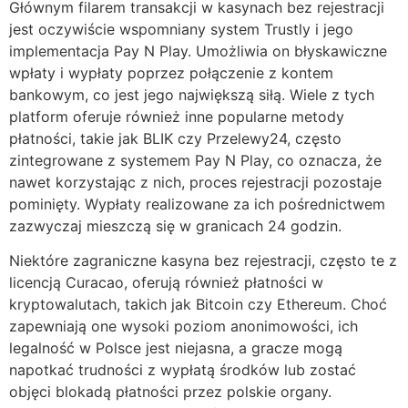
Głównym filarem transakcji w kasynach bez rejestracji
jest oczywiście wspomniany system Trustly i jego
implementacja Pay N Play. Umożliwia on błyskawiczne
wpłaty i wypłaty poprzez połączenie z kontem
bankowym, co jest jego największą siłą. Wiele z tych
platform oferuje również inne popularne metody
płatności, takie jak BLIK czy Przelewy24, często
zintegrowane z systemem Pay N Play, co oznacza, że
nawet korzystając z nich, proces rejestracji pozostaje
pominięty. Wypłaty realizowane za ich pośrednictwem
zazwyczaj mieszczą się w granicach 24 godzin.
Niektóre zagraniczne kasyna bez rejestracji, często te z
licencją Curacao, oferują również płatności w
kryptowalutach, takich jak Bitcoin czy Ethereum. Choć
zapewniają one wysoki poziom anonimowości, ich
legalność w Polsce jest niejasna, a gracze mogą
napotkać trudności z wypłatą środków lub zostać
objęci blokadą płatności przez polskie organy.